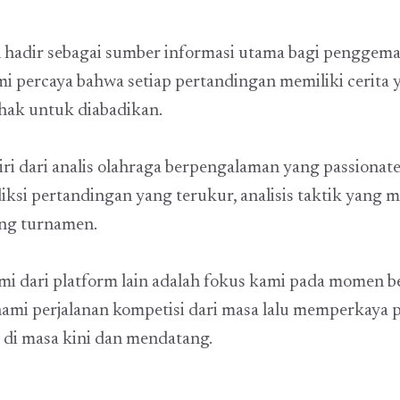
 hadir sebagai sumber informasi utama bagi penggema
mi percaya bahwa setiap pertandingan memiliki cerita 
hak untuk diabadikan.
iri dari analis olahraga berpengalaman yang passionat
ksi pertandingan yang terukur, analisis taktik yang 
ng turnamen.
 dari platform lain adalah fokus kami pada momen be
mi perjalanan kompetisi dari masa lalu memperkaya
 di masa kini dan mendatang.