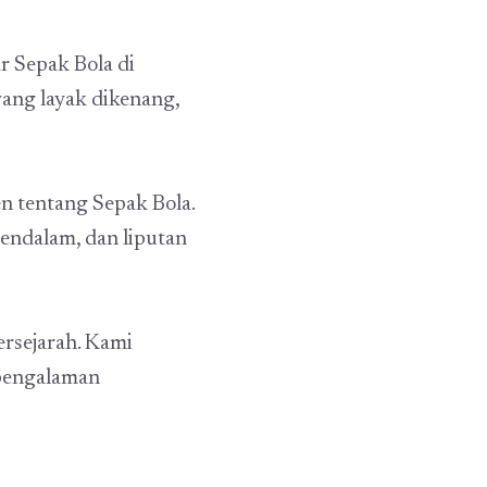
r Sepak Bola di
yang layak dikenang,
en tentang Sepak Bola.
mendalam, dan liputan
rsejarah. Kami
 pengalaman