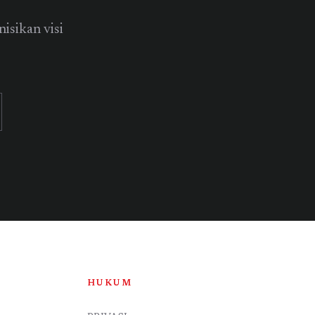
isikan visi
HUKUM