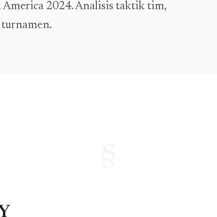
 America 2024. Analisis taktik tim,
h turnamen.
§
Y