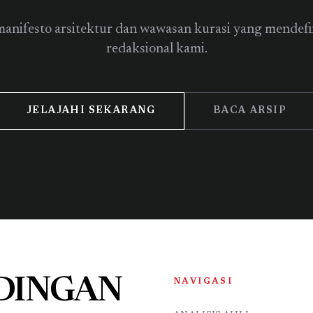
nifesto arsitektur dan wawasan kurasi yang mendefin
redaksional kami.
JELAJAHI SEKARANG
BACA ARSIP
DINGAN
NAVIGASI